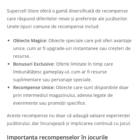
Supercell Store oferă o gamă diversificată de recompense
care răspund diferitelor nevoi și preferințe ale jucătorilor.
Unele tipuri comune de recompense includ:
Obiecte Magice:
Obiecte speciale care pot oferi avantaje
unice, cum ar fi upgrade-uri instantanee sau creșteri de
resurse.
Bonusuri Exclusive:
Oferte limitate în timp care
îmbunătățesc gameplay-ul, cum ar fi resurse
suplimentare sau personaje speciale.
Recompense Unice:
Obiecte care sunt disponibile doar
prin intermediul magazinului, adesea legate de
evenimente sau promoții specifice.
Aceste recompense nu doar că adaugă valoare experienței
jucătorului, dar încurajează și implicarea continuă cu jocul.
Importanța recompenselor în jocurile