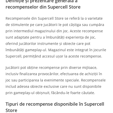
Definiție și prezentare generală a
recompenselor din Supercell Store
Recompensele din Supercell Store se referă la o varietate
de stimulente pe care jucătorii le pot câștiga sau cumpăra
prin intermediul magazinului din joc. Aceste recompense
sunt adaptate pentru a îmbunătăți experiența de joc,
oferind jucătorilor instrumente și obiecte care pot
îmbunătăți gameplay-ul. Magazinul este integrat în jocurile
Supercell, permițând accesul ușor la aceste recompense.
Jucătorii pot obține recompense prin diverse mijloace,
inclusiv finalizarea provocărilor, efectuarea de achiziții în
joc sau participarea la evenimente speciale. Recompensele
includ adesea obiecte exclusive care nu sunt disponibile
prin gameplay-ul obișnuit, făcându-le foarte căutate.
Tipuri de recompense disponibile în Supercell
Store