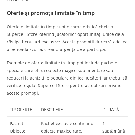
Oferte și promoții limitate în timp
Ofertele limitate în timp sunt o caracteristică cheie a
Supercell Store, oferind jucătorilor oportunități unice de a
câștiga
bonusuri exclusive
. Aceste promoții durează adesea
o perioadă scurtă, creând urgența de a participa.
Exemple de oferte limitate în timp pot include pachete
speciale care oferă obiecte magice suplimentare sau
reduceri la achizițiile populare din joc. Jucătorii ar trebui să
verifice regulat Supercell Store pentru actualizări privind
aceste promoții.
TIP OFERTE
DESCRIERE
DURATĂ
Pachet
Pachet exclusiv conținând
1
Obiecte
obiecte magice rare.
săptămână