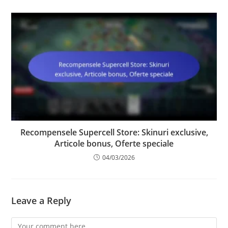
Recompensele Supercell Store: Skinuri exclusive,
Articole bonus, Oferte speciale
04/03/2026
Leave a Reply
Comment