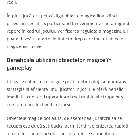
reali.
În plus, jucătorii pot câștiga
obiecte magice
finalizând
provocări specifice, participând la evenimente sau atingând
repere în cadrul jocului. Verificarea regulată a magazinului
poate dezvălui oferte limitate în timp care includ obiecte
magice exclusive.
Beneficiile utilizării obiectelor magice în
gameplay
Utilizarea obiectelor magice poate îmbunătăți semnificativ
strategia și eficiența unui jucător în joc. Ele oferă beneficii
imediate, cum ar fi upgrade-uri mai rapide ale trupelor și
creșterea producției de resurse.
Obiectele magice pot ajuta, de asemenea, jucătorii să se
recupereze după set-backs, permițând replenizarea rapidă
a trupelor sau resurselor, permițându-le să mențină