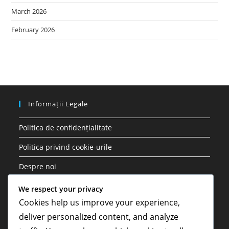
March 2026
February 2026
Informații Legale
Politica de confidențialitate
Politica privind cookie-urile
Despre noi
Termeni de utilizare
We respect your privacy
Cookies help us improve your experience,
Contactează-ne
deliver personalized content, and analyze