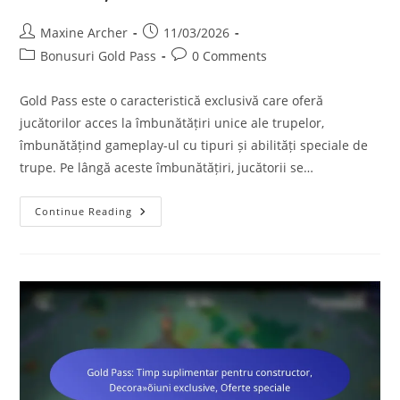
Post
Post
Maxine Archer
11/03/2026
author:
published:
Post
Post
Bonusuri Gold Pass
0 Comments
category:
comments:
Gold Pass este o caracteristică exclusivă care oferă
jucătorilor acces la îmbunătățiri unice ale trupelor,
îmbunătățind gameplay-ul cu tipuri și abilități speciale de
trupe. Pe lângă aceste îmbunătățiri, jucătorii se…
Gold
Continue Reading
Pass:
Îmbunătățiri
Exclusive
Pentru
Trupe,
Skinuri
Disponibile
Pentru
O
Perioadă
Limitată,
Resurse
Bonus