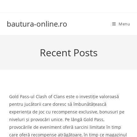
Skip
to
content
bautura-online.ro
Menu
Recent Posts
Gold Pass-ul Clash of Clans este o investiție valoroasă
pentru jucătorii care doresc să îmbunătățească
experiența de joc cu recompense exclusive, bonusuri pe
niveluri și provocări unice. Pe lângă Gold Pass,
provocările de eveniment oferă sarcini limitate în timp
care oferă recompense atrăgătoare, în timp ce magazinul