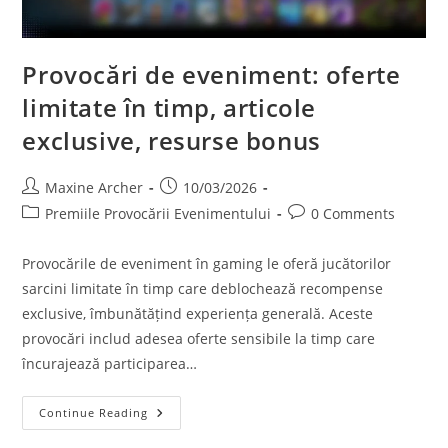
Provocări de eveniment: oferte
limitate în timp, articole
exclusive, resurse bonus
Post
Post
Maxine Archer
10/03/2026
author:
published:
Post
Post
Premiile Provocării Evenimentului
0 Comments
category:
comments:
Provocările de eveniment în gaming le oferă jucătorilor
sarcini limitate în timp care deblochează recompense
exclusive, îmbunătățind experiența generală. Aceste
provocări includ adesea oferte sensibile la timp care
încurajează participarea…
Provocări
Continue Reading
De
Eveniment: