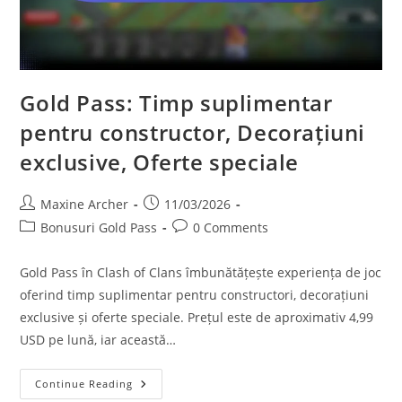
Gold Pass: Timp suplimentar
pentru constructor, Decorațiuni
exclusive, Oferte speciale
Post
Post
Maxine Archer
11/03/2026
author:
published:
Post
Post
Bonusuri Gold Pass
0 Comments
category:
comments:
Gold Pass în Clash of Clans îmbunătățește experiența de joc
oferind timp suplimentar pentru constructori, decorațiuni
exclusive și oferte speciale. Prețul este de aproximativ 4,99
USD pe lună, iar această…
Gold
Continue Reading
Pass: