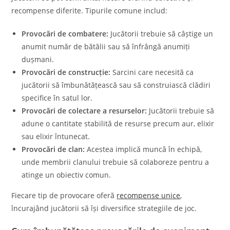
recompense diferite. Tipurile comune includ:
Provocări de combatere:
Jucătorii trebuie să câștige un
anumit număr de bătălii sau să înfrângă anumiți
dușmani.
Provocări de construcție:
Sarcini care necesită ca
jucătorii să îmbunătățească sau să construiască clădiri
specifice în satul lor.
Provocări de colectare a resurselor:
Jucătorii trebuie să
adune o cantitate stabilită de resurse precum aur, elixir
sau elixir întunecat.
Provocări de clan:
Acestea implică muncă în echipă,
unde membrii clanului trebuie să colaboreze pentru a
atinge un obiectiv comun.
Fiecare tip de provocare oferă
recompense unice
,
încurajând jucătorii să își diversifice strategiile de joc.