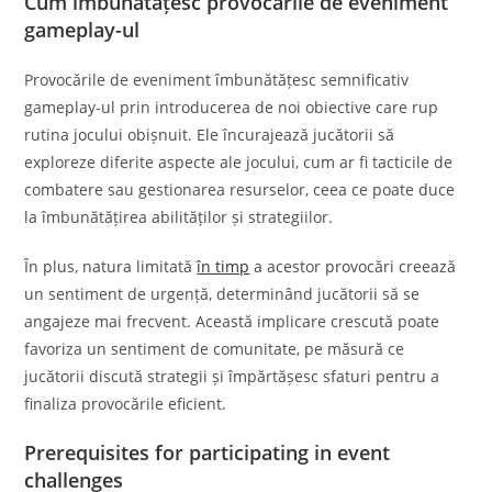
Cum îmbunătățesc provocările de eveniment
gameplay-ul
Provocările de eveniment îmbunătățesc semnificativ
gameplay-ul prin introducerea de noi obiective care rup
rutina jocului obișnuit. Ele încurajează jucătorii să
exploreze diferite aspecte ale jocului, cum ar fi tacticile de
combatere sau gestionarea resurselor, ceea ce poate duce
la îmbunătățirea abilităților și strategiilor.
În plus, natura limitată
în timp
a acestor provocări creează
un sentiment de urgență, determinând jucătorii să se
angajeze mai frecvent. Această implicare crescută poate
favoriza un sentiment de comunitate, pe măsură ce
jucătorii discută strategii și împărtășesc sfaturi pentru a
finaliza provocările eficient.
Prerequisites for participating in event
challenges