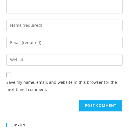
Enter
your
name
Enter
or
your
username
email
Enter
to
address
your
comment
to
website
comment
URL
Save my name, email, and website in this browser for the
(optional)
next time I comment.
Linkuri