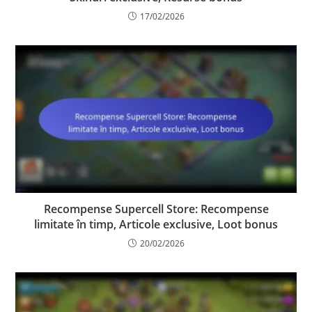
17/02/2026
Recompense Supercell Store: Recompense
limitate în timp, Articole exclusive, Loot bonus
20/02/2026