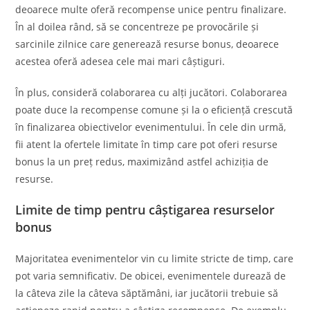
deoarece multe oferă recompense unice pentru finalizare.
În al doilea rând, să se concentreze pe provocările și
sarcinile zilnice care generează resurse bonus, deoarece
acestea oferă adesea cele mai mari câștiguri.
În plus, consideră colaborarea cu alți jucători. Colaborarea
poate duce la recompense comune și la o eficiență crescută
în finalizarea obiectivelor evenimentului. În cele din urmă,
fii atent la ofertele limitate în timp care pot oferi resurse
bonus la un preț redus, maximizând astfel achiziția de
resurse.
Limite de timp pentru câștigarea resurselor
bonus
Majoritatea evenimentelor vin cu limite stricte de timp, care
pot varia semnificativ. De obicei, evenimentele durează de
la câteva zile la câteva săptămâni, iar jucătorii trebuie să