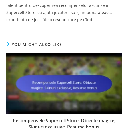
talent pentru descoperirea recompenselor ascunse în
Supercell Store, ea ajută jucătorii să își îmbunătățească
experiența de joc câte o revendicare pe rând.
YOU MIGHT ALSO LIKE
Recompensele Supercell Store: Obiecte magice,
Skinuri exclusive, Resurse bonus