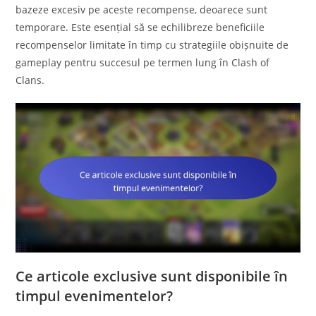
bazeze excesiv pe aceste recompense, deoarece sunt
temporare. Este esențial să se echilibreze beneficiile
recompenselor limitate în timp cu strategiile obișnuite de
gameplay pentru succesul pe termen lung în Clash of
Clans.
Ce articole exclusive sunt disponibile în
timpul evenimentelor?