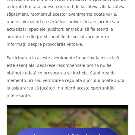
o durată limitată, adesea durând de la câteva zile la câteva
săptămâni. Momentul acestor evenimente poate varia,
unele coincizând cu sărbători, aniversări ale jocului sau
actualizări speciale. Jucătorii ar trebui să fie atenți la
anunțurile din joc și canalele de socializare pentru
informații despre provocările viitoare.
Participarea la aceste evenimente în perioada lor activă
este esențială, deoarece recompensele pot să nu fie
obținute odată ce provocarea se încheie. Stabilirea de
memento-uri sau verificarea regulată a jocului poate ajuta
la asigurarea că jucătorii nu pierd aceste oportunități
interesante.